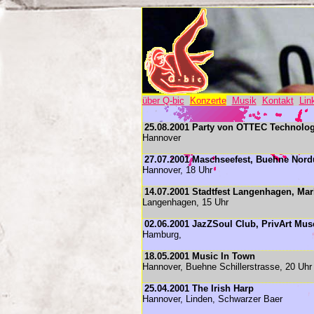
über Q-bic
Konzerte
Musik
Kontakt
Lin
25.08.2001 Party von OTTEC Technol
Hannover
27.07.2001 Maschseefest, Buehne Nord
Hannover, 18 Uhr
14.07.2001 Stadtfest Langenhagen, Mar
Langenhagen, 15 Uhr
02.06.2001 JazZSoul Club, PrivArt Mu
Hamburg,
18.05.2001 Music In Town
Hannover, Buehne Schillerstrasse, 20 Uhr
25.04.2001 The Irish Harp
Hannover, Linden, Schwarzer Baer