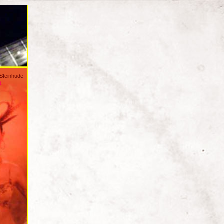
:
/Steinhude
s