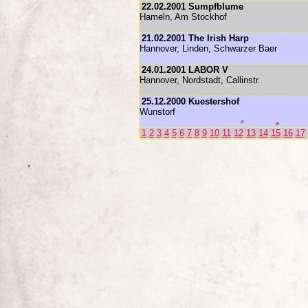
22.02.2001 Sumpfblume
Hameln, Am Stockhof
21.02.2001 The Irish Harp
Hannover, Linden, Schwarzer Baer
24.01.2001 LABOR V
Hannover, Nordstadt, Callinstr.
25.12.2000 Kuestershof
Wunstorf
1
2
3
4
5
6
7
8
9
10
11
12
13
14
15
16
17