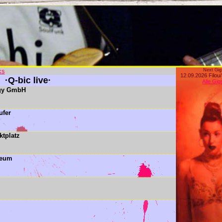
ks
Next Gig
12.09.2026 Filou
·Q-bic live·
Alle Gig
ogy GmbH
ufer
ktplatz
seum