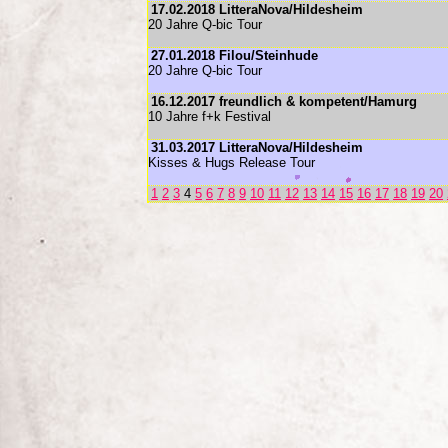
17.02.2018 LitteraNova/Hildesheim
20 Jahre Q-bic Tour
27.01.2018 Filou/Steinhude
20 Jahre Q-bic Tour
16.12.2017 freundlich & kompetent/Hamurg
10 Jahre f+k Festival
31.03.2017 LitteraNova/Hildesheim
Kisses & Hugs Release Tour
1
2
3
4
5
6
7
8
9
10
11
12
13
14
15
16
17
18
19
20