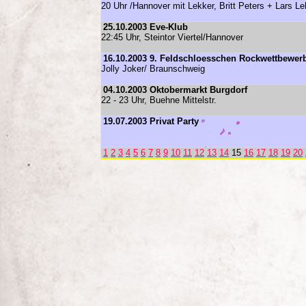
20 Uhr /Hannover mit Lekker, Britt Peters + Lars
25.10.2003 Eve-Klub
22:45 Uhr, Steintor Viertel/Hannover
16.10.2003 9. Feldschloesschen Rockwettbewer
Jolly Joker/ Braunschweig
04.10.2003 Oktobermarkt Burgdorf
22 - 23 Uhr, Buehne Mittelstr.
19.07.2003 Privat Party
1
2
3
4
5
6
7
8
9
10
11
12
13
14
15
16
17
18
19
20