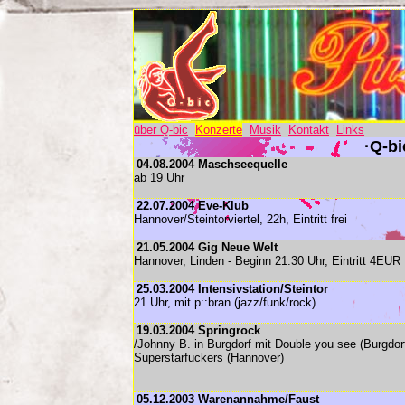
über Q-bic
Konzerte
Musik
Kontakt
Links
·Q-bi
04.08.2004 Maschseequelle
ab 19 Uhr
22.07.2004 Eve-Klub
Hannover/Steintorviertel, 22h, Eintritt frei
21.05.2004 Gig Neue Welt
Hannover, Linden - Beginn 21:30 Uhr, Eintritt 4EUR
25.03.2004 Intensivstation/Steintor
21 Uhr, mit p::bran (jazz/funk/rock)
19.03.2004 Springrock
/Johnny B. in Burgdorf mit Double you see (Burgdor
Superstarfuckers (Hannover)
05.12.2003 Warenannahme/Faust