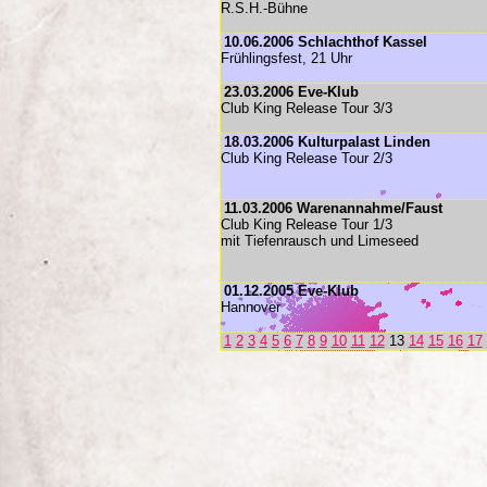
R.S.H.-Bühne
10.06.2006 Schlachthof Kassel
Frühlingsfest, 21 Uhr
23.03.2006 Eve-Klub
Club King Release Tour 3/3
18.03.2006 Kulturpalast Linden
Club King Release Tour 2/3
11.03.2006 Warenannahme/Faust
Club King Release Tour 1/3
mit Tiefenrausch und Limeseed
01.12.2005 Eve-Klub
Hannover
1
2
3
4
5
6
7
8
9
10
11
12
13
14
15
16
17