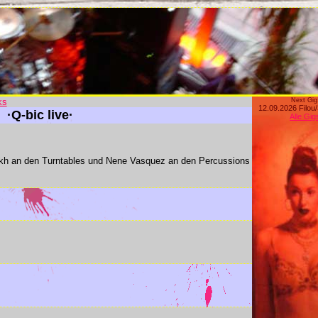
ks
Next Gig
12.09.2026 Filou
·Q-bic live·
Alle Gig
ikh an den Turntables und Nene Vasquez an den Percussions