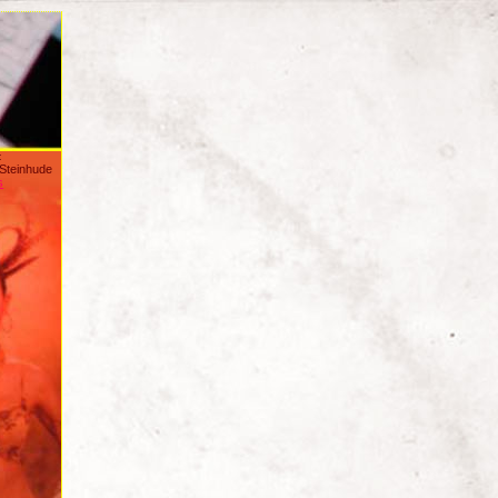
:
/Steinhude
s