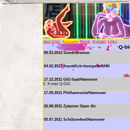
über Q-bic
Konzerte
Musik
Kontakt
Links
·Q-bi
09.03.2012 Gondi/Bremen
04.02.2012 freundlich+kompetent/HH
17.12.2011 GiG-Saal/Hannover
3. X-mas Q-GiG
17.09.2011 Philharmonie/Hannover
26.08.2011 Zytanien Open Air
05.07.2011 Schützenfest/Hannover