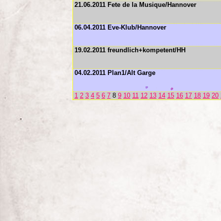
21.06.2011 Fete de la Musique/Hannover
06.04.2011 Eve-Klub/Hannover
19.02.2011 freundlich+kompetent/HH
04.02.2011 Plan1/Alt Garge
1
2
3
4
5
6
7
8
9
10
11
12
13
14
15
16
17
18
19
20