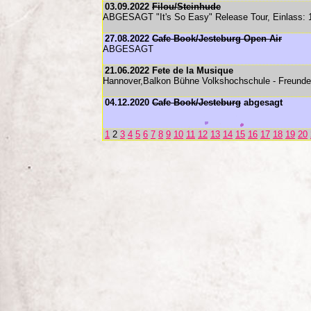
03.09.2022
Filou/Steinhude
ABGESAGT "It's So Easy" Release Tour, Einlass: 
27.08.2022
Cafe Book/Jesteburg Open Air
ABGESAGT
21.06.2022 Fete de la Musique
Hannover,Balkon Bühne Volkshochschule - Freundes
04.12.2020
Cafe Book/Jesteburg
abgesagt
1
2
3
4
5
6
7
8
9
10
11
12
13
14
15
16
17
18
19
20