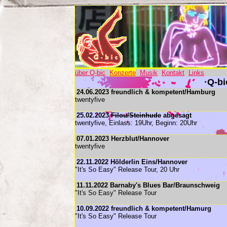
über Q-bic
Konzerte
Musik
Kontakt
Links
·Q-bi
24.06.2023 freundlich & kompetent/Hamburg
twentyfive
25.02.2023
Filou/Steinhude
abgesagt
twentyfive, Einlass: 19Uhr, Beginn: 20Uhr
07.01.2023 Herzblut/Hannover
twentyfive
22.11.2022 Hölderlin Eins/Hannover
"It's So Easy" Release Tour, 20 Uhr
11.11.2022 Barnaby's Blues Bar/Braunschweig
"It's So Easy" Release Tour
10.09.2022 freundlich & kompetent/Hamurg
"It's So Easy" Release Tour