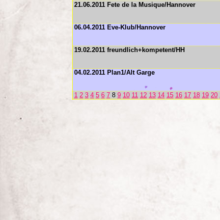
21.06.2011 Fete de la Musique/Hannover
06.04.2011 Eve-Klub/Hannover
19.02.2011 freundlich+kompetent/HH
04.02.2011 Plan1/Alt Garge
1
2
3
4
5
6
7
8
9
10
11
12
13
14
15
16
17
18
19
20