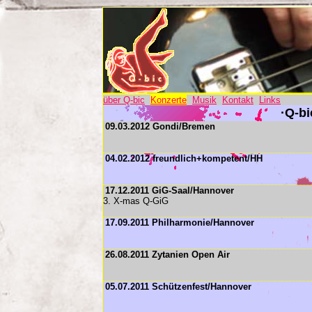
über Q-bic
Konzerte
Musik
Kontakt
Links
·Q-bi
09.03.2012 Gondi/Bremen
04.02.2012 freundlich+kompetent/HH
17.12.2011 GiG-Saal/Hannover
3. X-mas Q-GiG
17.09.2011 Philharmonie/Hannover
26.08.2011 Zytanien Open Air
05.07.2011 Schützenfest/Hannover