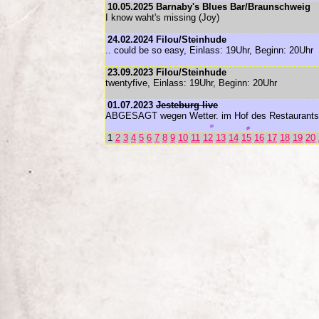
10.05.2025 Barnaby's Blues Bar/Braunschweig
I know waht's missing (Joy)
24.02.2024 Filou/Steinhude
.. could be so easy, Einlass: 19Uhr, Beginn: 20Uhr
23.09.2023 Filou/Steinhude
twentyfive, Einlass: 19Uhr, Beginn: 20Uhr
01.07.2023
Jesteburg live
ABGESAGT wegen Wetter. im Hof des Restaurants 
1
2
3
4
5
6
7
8
9
10
11
12
13
14
15
16
17
18
19
20