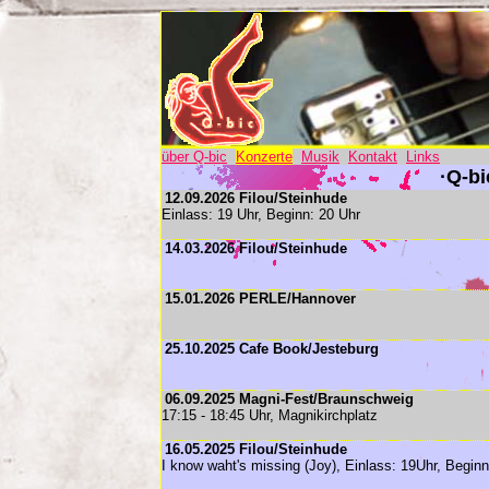
über Q-bic
Konzerte
Musik
Kontakt
Links
·Q-bi
12.09.2026 Filou/Steinhude
Einlass: 19 Uhr, Beginn: 20 Uhr
14.03.2026 Filou/Steinhude
15.01.2026 PERLE/Hannover
25.10.2025 Cafe Book/Jesteburg
06.09.2025 Magni-Fest/Braunschweig
17:15 - 18:45 Uhr, Magnikirchplatz
16.05.2025 Filou/Steinhude
I know waht's missing (Joy), Einlass: 19Uhr, Begin