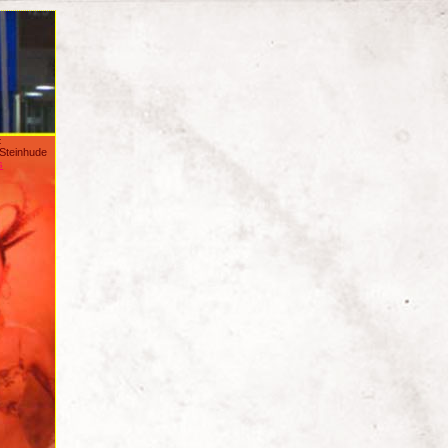
:
/Steinhude
s