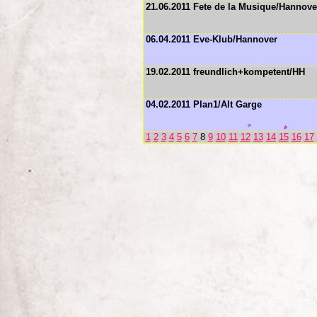
21.06.2011 Fete de la Musique/Hannove
06.04.2011 Eve-Klub/Hannover
19.02.2011 freundlich+kompetent/HH
04.02.2011 Plan1/Alt Garge
1
2
3
4
5
6
7
8
9
10
11
12
13
14
15
16
17