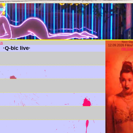
ks
Next Gig
12.09.2026 Filou
·Q-bic live·
Alle Gig