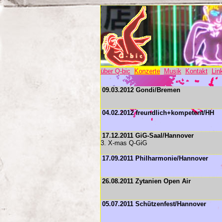
über Q-bic
Konzerte
Musik
Kontakt
Lin
09.03.2012 Gondi/Bremen
04.02.2012 freundlich+kompetent/HH
17.12.2011 GiG-Saal/Hannover
3. X-mas Q-GiG
17.09.2011 Philharmonie/Hannover
26.08.2011 Zytanien Open Air
05.07.2011 Schützenfest/Hannover