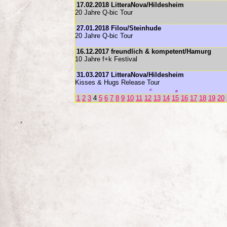
17.02.2018 LitteraNova/Hildesheim
20 Jahre Q-bic Tour
27.01.2018 Filou/Steinhude
20 Jahre Q-bic Tour
16.12.2017 freundlich & kompetent/Hamurg
10 Jahre f+k Festival
31.03.2017 LitteraNova/Hildesheim
Kisses & Hugs Release Tour
1
2
3
4
5
6
7
8
9
10
11
12
13
14
15
16
17
18
19
20