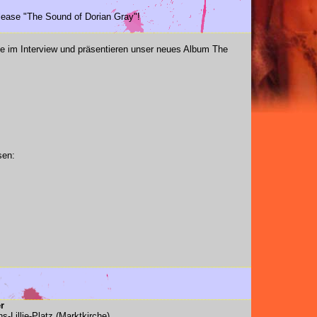
lease "The Sound of Dorian Gray"!
e im Interview und präsentieren unser neues Album The
sen:
r
Lillje-Platz (Marktkirche)