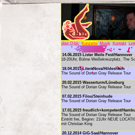
über Q-bic
Konzerte
Musik
Kontakt
Lin
14.06.2015 Lister Meile Fest/Hannover
18-20Uhr, Bühne Weißekreuzplatz, The So
18.04.2015 LiteraNova/Hildesheim
The Sound of Dorian Gray Release Tour
20.02.2015 Wasserturm/Lüneburg
The Sound of Dorian Gray Release Tour
07.02.2015 Filou/Steinhude
The Sound of Dorian Gray Release Tour
17.01.2015 freudlich+kompetent/Hamb
The Sound of Dorian Gray Release Tour
Eintritt frei, Beginn: 21Uhr NEUE LOCAT
mit Christian King
20.12.2014 GiG-Saal/Hannover