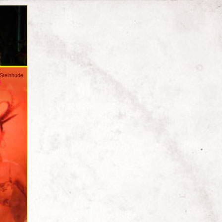
:
/Steinhude
s