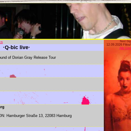
ks
Next Gig
12.09.2026 Filou
·Q-bic live·
Alle Gig
und of Dorian Gray Release Tour
urg
ION: Hamburger Straße 13, 22083 Hamburg