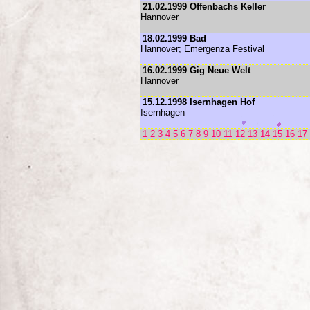
21.02.1999 Offenbachs Keller
Hannover
18.02.1999 Bad
Hannover; Emergenza Festival
16.02.1999 Gig Neue Welt
Hannover
15.12.1998 Isernhagen Hof
Isernhagen
1
2
3
4
5
6
7
8
9
10
11
12
13
14
15
16
17