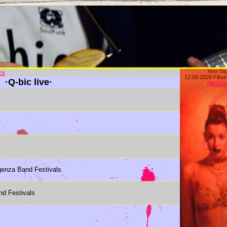
ks
Next Gig
12.09.2026 Filou
·Q-bic live·
Alle Gig
genza Band Festivals
d Festivals