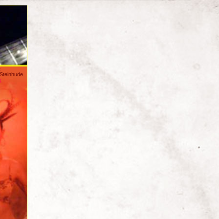
:
/Steinhude
s