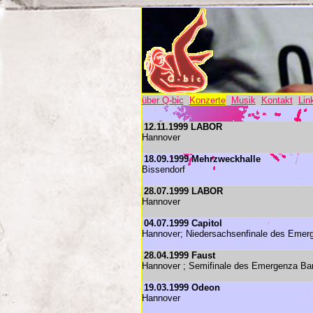
über Q-bic
Konzerte
Musik
Kontakt
Lin
12.11.1999 LABOR
Hannover
18.09.1999 Mehrzweckhalle
Bissendorf
28.07.1999 LABOR
Hannover
04.07.1999 Capitol
Hannover; Niedersachsenfinale des Emer
28.04.1999 Faust
Hannover ; Semifinale des Emergenza Ban
19.03.1999 Odeon
Hannover