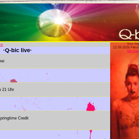
ks
Next Gig
12.09.2026 Filou
·Q-bic live·
Alle Gig
rei
b 21 Uhr
Springtime Credit