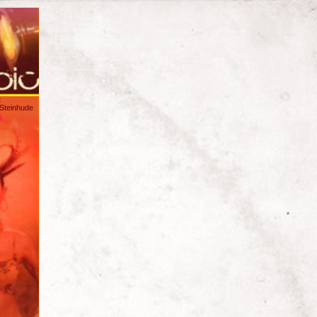
:
/Steinhude
s