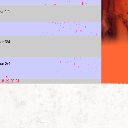
ur 4/4
ur 3/4
our 2/4
18
19
20
21