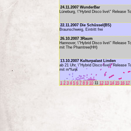
24.11.2007 WunderBar
Lüneburg, \"Hybrid Disco live\" Release To
22.11.2007 Die Schüssel(BS)
Braunschweig, Eintritt frei
26.10.2007 3Raum
Hannover, \"Hybrid Disco live\" Release To
mit The Phamtree(HH)
13.10.2007 Kulturpalast Linden
ab 21 Uhr, \"Hybrid Disco live\" Release T
mit m*funk
1
2
3
4
5
6
7
8
9
10
11
12
13
14
15
16
17