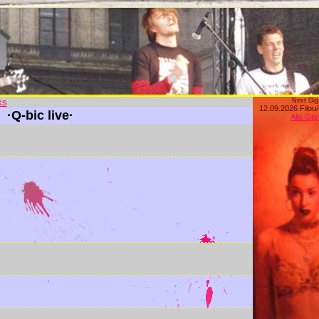
ks
Next Gig
12.09.2026 Filou
·Q-bic live·
Alle Gig