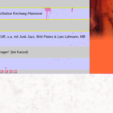
uchholzer Kirchweg /Hannover
 EUR, u.a. mit Junk Jazz, Britt Peters & Lars Lehmann, MB
hagen" (bei Kassel)
18
19
20
21