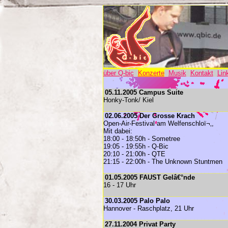
über Q-bic
Konzerte
Musik
Kontakt
Lin
05.11.2005 Campus Suite
Honky-Tonk/ Kiel
02.06.2005 Der Grosse Krach
Open-Air-Festival am Welfenschloï¬‚,
Mit dabei:
18:00 - 18:50h - Sometree
19:05 - 19:55h - Q-Bic
20:10 - 21:00h - QTE
21:15 - 22:00h - The Unknown Stuntmen
01.05.2005 FAUST Gelâ€°nde
16 - 17 Uhr
30.03.2005 Palo Palo
Hannover - Raschplatz, 21 Uhr
27.11.2004 Privat Party