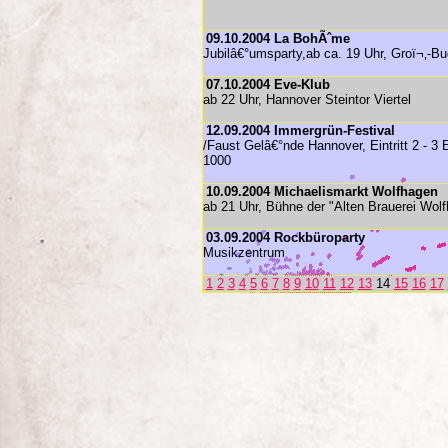
09.10.2004 La BohÃˆme
Jubilâ€°umsparty,ab ca. 19 Uhr, Groï¬‚-B
07.10.2004 Eve-Klub
ab 22 Uhr, Hannover Steintor Viertel
12.09.2004 Immergrün-Festival
/Faust Gelâ€°nde Hannover, Eintritt 2 - 3
1000
10.09.2004 Michaelismarkt Wolfhagen
ab 21 Uhr, Bühne der "Alten Brauerei Wolf
03.09.2004 Rockbüroparty
Musikzentrum
1
2
3
4
5
6
7
8
9
10
11
12
13
14
15
16
17