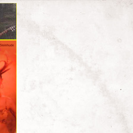
:
/Steinhude
s