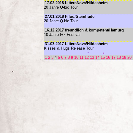
17.02.2018 LitteraNova/Hildesheim
20 Jahre Q-bic Tour
27.01.2018 Filou/Steinhude
20 Jahre Q-bic Tour
16.12.2017 freundlich & kompetent/Hamurg
10 Jahre f+k Festival
31.03.2017 LitteraNova/Hildesheim
Kisses & Hugs Release Tour
1
2
3
4
5
6
7
8
9
10
11
12
13
14
15
16
17
18
19
20