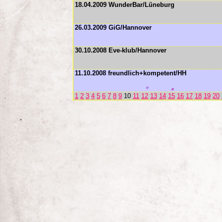
18.04.2009 WunderBar/Lüneburg
26.03.2009 GiG/Hannover
30.10.2008 Eve-klub/Hannover
11.10.2008 freundlich+kompetent/HH
1
2
3
4
5
6
7
8
9
10
11
12
13
14
15
16
17
18
19
20