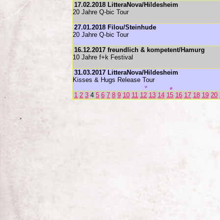
17.02.2018 LitteraNova/Hildesheim
20 Jahre Q-bic Tour
27.01.2018 Filou/Steinhude
20 Jahre Q-bic Tour
16.12.2017 freundlich & kompetent/Hamurg
10 Jahre f+k Festival
31.03.2017 LitteraNova/Hildesheim
Kisses & Hugs Release Tour
1
2
3
4
5
6
7
8
9
10
11
12
13
14
15
16
17
18
19
20