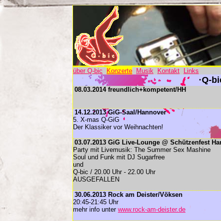
über Q-bic
Konzerte
Musik
Kontakt
Links
·Q-bi
08.03.2014 freundlich+kompetent/HH
14.12.2013 GiG-Saal/Hannover
5. X-mas Q-GiG
Der Klassiker vor Weihnachten!
03.07.2013 GiG Live-Lounge @ Schützenfest Ha
Party mit Livemusik: The Summer Sex Mashine
Soul und Funk mit DJ Sugarfree
und
Q-bic / 20.00 Uhr - 22.00 Uhr
AUSGEFALLEN
30.06.2013 Rock am Deister/Vöksen
20:45-21:45 Uhr
mehr info unter
www.rock-am-deister.de