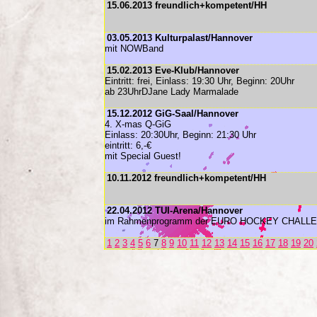
15.06.2013 freundlich+kompetent/HH
03.05.2013 Kulturpalast/Hannover
mit NOWBand
15.02.2013 Eve-Klub/Hannover
Eintritt: frei, Einlass: 19:30 Uhr, Beginn: 20Uhr
ab 23UhrDJane Lady Marmalade
15.12.2012 GiG-Saal/Hannover
4. X-mas Q-GiG
Einlass: 20:30Uhr, Beginn: 21:30 Uhr
eintritt: 6,-€
mit Special Guest!
10.11.2012 freundlich+kompetent/HH
22.04.2012 TUI-Arena/Hannover
im Rahmenprogramm der EURO HOCKEY CHALLENG
1
2
3
4
5
6
7
8
9
10
11
12
13
14
15
16
17
18
19
20