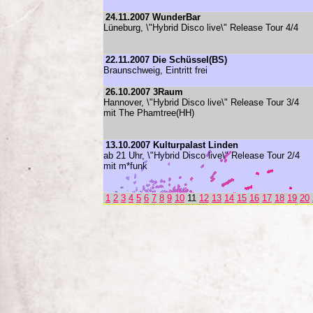
24.11.2007 WunderBar
Lüneburg, \"Hybrid Disco live\" Release Tour 4/4
22.11.2007 Die Schüssel(BS)
Braunschweig, Eintritt frei
26.10.2007 3Raum
Hannover, \"Hybrid Disco live\" Release Tour 3/4
mit The Phamtree(HH)
13.10.2007 Kulturpalast Linden
ab 21 Uhr, \"Hybrid Disco live\" Release Tour 2/4
mit m*funk
1
2
3
4
5
6
7
8
9
10
11
12
13
14
15
16
17
18
19
20