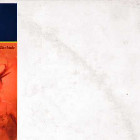
:
/Steinhude
s