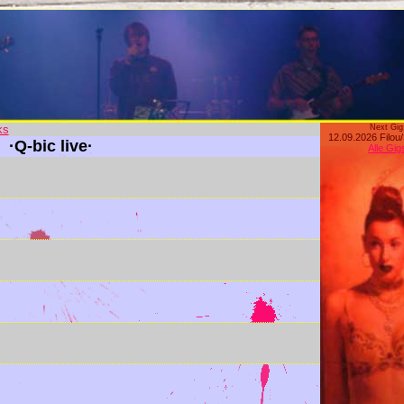
ks
Next Gig
12.09.2026 Filou
·Q-bic live·
Alle Gig