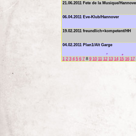
21.06.2011 Fete de la Musique/Hannove
06.04.2011 Eve-Klub/Hannover
19.02.2011 freundlich+kompetent/HH
04.02.2011 Plan1/Alt Garge
1
2
3
4
5
6
7
8
9
10
11
12
13
14
15
16
17