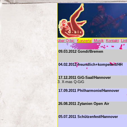
über Q-bic
Konzerte
Musik
Kontakt
Lin
09.03.2012 Gondi/Bremen
04.02.2012 freundlich+kompetent/HH
17.12.2011 GiG-Saal/Hannover
3. X-mas Q-GiG
17.09.2011 Philharmonie/Hannover
26.08.2011 Zytanien Open Air
05.07.2011 Schützenfest/Hannover