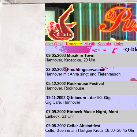
über Q-bic
Konzerte
Musik
Kontakt
Links
·Q-bi
09.05.2003 Musik in Town
Hannover, Kroepcke, 20 Uhr
22.02.2003 Freuhlingserwachen
Hannover mit Anna singt und Tiefenrausch
05.12.2002 Rockhouse Festival
Hannover, Rockhouse
19.11.2002 Q-bilaeum - der 50. Gig
Gig Cafe, Hannover
07.09.2002 Einbeck Music Night, Moni
Einbeck, 21 Uhr
09.08.2002 Celler Altstadtfest
Celle, Buehne am Heiligen Kreuz 18:30 -20.45 Uhr