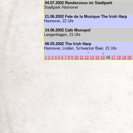
04.07.2002 Rendezvous im Stadtpark
Stadtpark Hannover
21.06.2002 Fete de la Musique The Irish Harp
Hannover, 22 Uhr
14.06.2002 Cafe Monopol
Langenhagen, 21 Uhr
08.05.2002 The Irish Harp
Hannover, Linden, Schwarzer Baer, 21 Uhr
1
2
3
4
5
6
7
8
9
10
11
12
13
14
15
16
17
18
19
20