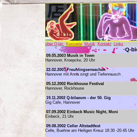
über Q-bic
Konzerte
Musik
Kontakt
Links
·Q-bi
09.05.2003 Musik in Town
Hannover, Kroepcke, 20 Uhr
22.02.2003 Freuhlingserwachen
Hannover mit Anna singt und Tiefenrausch
05.12.2002 Rockhouse Festival
Hannover, Rockhouse
19.11.2002 Q-bilaeum - der 50. Gig
Gig Cafe, Hannover
07.09.2002 Einbeck Music Night, Moni
Einbeck, 21 Uhr
09.08.2002 Celler Altstadtfest
Celle, Buehne am Heiligen Kreuz 18:30 -20.45 Uhr