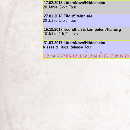
17.02.2018 LitteraNova/Hildesheim
20 Jahre Q-bic Tour
27.01.2018 Filou/Steinhude
20 Jahre Q-bic Tour
16.12.2017 freundlich & kompetent/Hamurg
10 Jahre f+k Festival
31.03.2017 LitteraNova/Hildesheim
Kisses & Hugs Release Tour
1
2
3
4
5
6
7
8
9
10
11
12
13
14
15
16
17
18
19
20