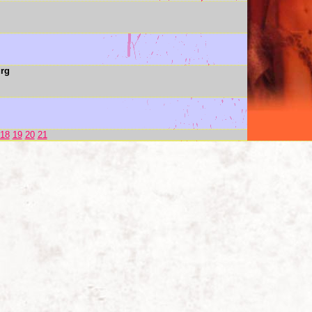
urg
18
19
20
21