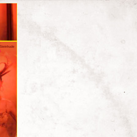
:
/Steinhude
s