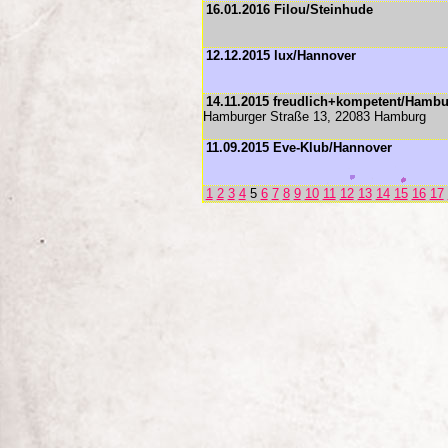
16.01.2016 Filou/Steinhude
12.12.2015 lux/Hannover
14.11.2015 freudlich+kompetent/Hamb
Hamburger Straße 13, 22083 Hamburg
11.09.2015 Eve-Klub/Hannover
1
2
3
4
5
6
7
8
9
10
11
12
13
14
15
16
17