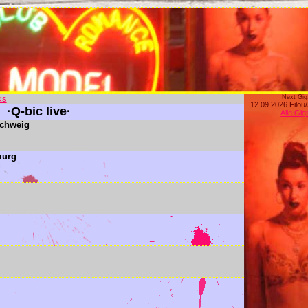
ks
Next Gig
12.09.2026 Filou
·Q-bic live·
Alle Gig
schweig
murg