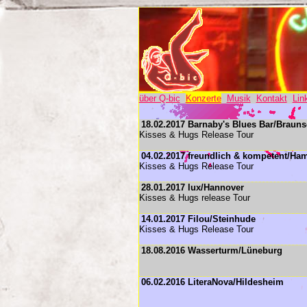
über Q-bic
Konzerte
Musik
Kontakt
Lin
18.02.2017 Barnaby's Blues Bar/Braun
Kisses & Hugs Release Tour
04.02.2017 freundlich & kompetent/Ha
Kisses & Hugs Release Tour
28.01.2017 lux/Hannover
Kisses & Hugs release Tour
14.01.2017 Filou/Steinhude
Kisses & Hugs Release Tour
18.08.2016 Wasserturm/Lüneburg
06.02.2016 LiteraNova/Hildesheim