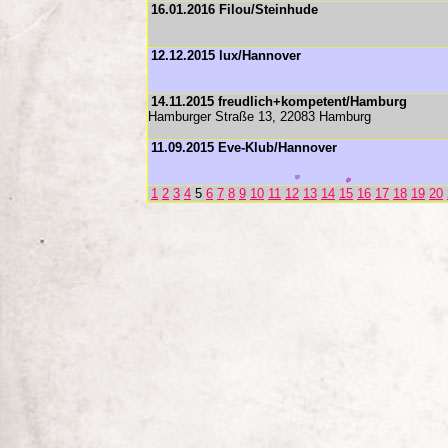
16.01.2016 Filou/Steinhude
12.12.2015 lux/Hannover
14.11.2015 freudlich+kompetent/Hamburg
Hamburger Straße 13, 22083 Hamburg
11.09.2015 Eve-Klub/Hannover
1
2
3
4
5
6
7
8
9
10
11
12
13
14
15
16
17
18
19
20