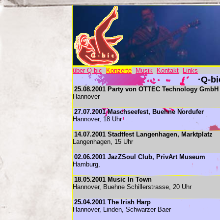
über Q-bic
Konzerte
Musik
Kontakt
Links
·Q-bi
25.08.2001 Party von OTTEC Technology GmbH
Hannover
27.07.2001 Maschseefest, Buehne Nordufer
Hannover, 18 Uhr
14.07.2001 Stadtfest Langenhagen, Marktplatz
Langenhagen, 15 Uhr
02.06.2001 JazZSoul Club, PrivArt Museum
Hamburg,
18.05.2001 Music In Town
Hannover, Buehne Schillerstrasse, 20 Uhr
25.04.2001 The Irish Harp
Hannover, Linden, Schwarzer Baer