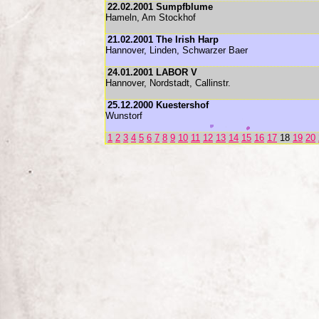
22.02.2001 Sumpfblume
Hameln, Am Stockhof
21.02.2001 The Irish Harp
Hannover, Linden, Schwarzer Baer
24.01.2001 LABOR V
Hannover, Nordstadt, Callinstr.
25.12.2000 Kuestershof
Wunstorf
1
2
3
4
5
6
7
8
9
10
11
12
13
14
15
16
17
18
19
20