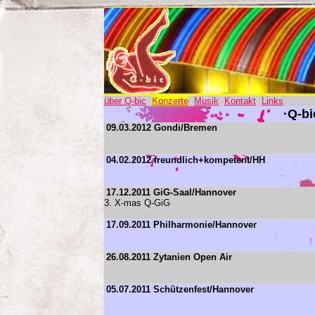
über Q-bic
Konzerte
Musik
Kontakt
Links
·Q-bi
09.03.2012 Gondi/Bremen
04.02.2012 freundlich+kompetent/HH
17.12.2011 GiG-Saal/Hannover
3. X-mas Q-GiG
17.09.2011 Philharmonie/Hannover
26.08.2011 Zytanien Open Air
05.07.2011 Schützenfest/Hannover