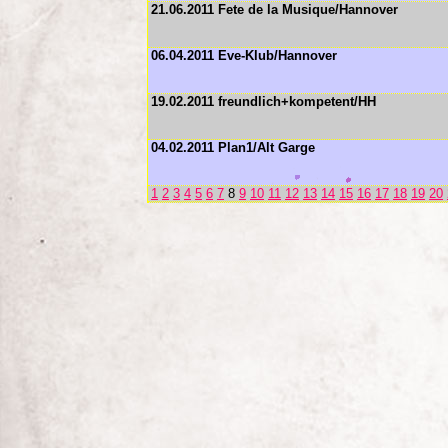
21.06.2011 Fete de la Musique/Hannover
06.04.2011 Eve-Klub/Hannover
19.02.2011 freundlich+kompetent/HH
04.02.2011 Plan1/Alt Garge
1
2
3
4
5
6
7
8
9
10
11
12
13
14
15
16
17
18
19
20