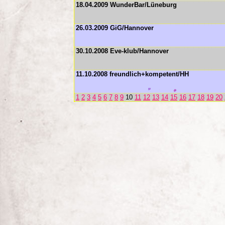
18.04.2009 WunderBar/Lüneburg
26.03.2009 GiG/Hannover
30.10.2008 Eve-klub/Hannover
11.10.2008 freundlich+kompetent/HH
1
2
3
4
5
6
7
8
9
10
11
12
13
14
15
16
17
18
19
20