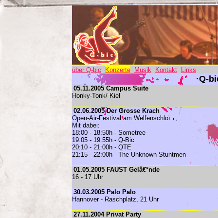
über Q-bic
Konzerte
Musik
Kontakt
Links
·Q-bi
05.11.2005 Campus Suite
Honky-Tonk/ Kiel
02.06.2005 Der Grosse Krach
Open-Air-Festival am Welfenschloï¬‚,
Mit dabei:
18:00 - 18:50h - Sometree
19:05 - 19:55h - Q-Bic
20:10 - 21:00h - QTE
21:15 - 22:00h - The Unknown Stuntmen
01.05.2005 FAUST Gelâ€°nde
16 - 17 Uhr
30.03.2005 Palo Palo
Hannover - Raschplatz, 21 Uhr
27.11.2004 Privat Party