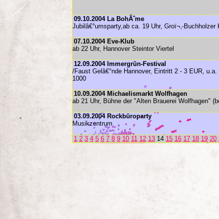
09.10.2004 La BohÃˆme
Jubilâ€°umsparty,ab ca. 19 Uhr, Groï¬‚-Buchholzer
07.10.2004 Eve-Klub
ab 22 Uhr, Hannover Steintor Viertel
12.09.2004 Immergrün-Festival
/Faust Gelâ€°nde Hannover, Eintritt 2 - 3 EUR, u.a
1000
10.09.2004 Michaelismarkt Wolfhagen
ab 21 Uhr, Bühne der "Alten Brauerei Wolfhagen" (b
03.09.2004 Rockbüroparty
Musikzentrum
1
2
3
4
5
6
7
8
9
10
11
12
13
14
15
16
17
18
19
20