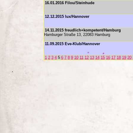
16.01.2016 Filou/Steinhude
12.12.2015 lux/Hannover
14.11.2015 freudlich+kompetent/Hamburg
Hamburger Straße 13, 22083 Hamburg
11.09.2015 Eve-Klub/Hannover
1
2
3
4
5
6
7
8
9
10
11
12
13
14
15
16
17
18
19
20